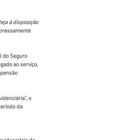
eja à disposição 
xpressamente 
l do Seguro 
gado ao serviço, 
spensão 
denciária”, o 
eríodo da 