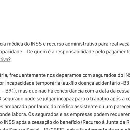
cia médica do INSS e recurso administrativo para reativação
capacidade – De quem é a responsabilidade pelo pagamento
tiva?
iária, frequentemente nos deparamos com segurados do IN
r incapacidade temporária (auxílio doença acidentário -B31
 – B91), mas que não há concordância com a data da cessaç
. O segurado pode se julgar incapaz para o trabalho após a c
zes amparado por laudo do médico assistente ou um parece
onde labora. Os segurados e as empresas podem requerer 
ao INSS após a cessação do benefício (Recurso à Junta de R