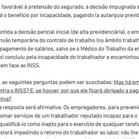
o favorável à pretensão do segurado, a decisão impugnada 
á o beneficio por incapacidade, pagando (a autarquia previd
ntida a decisão pericial inicial (de alta previdenciária), o e
são temporária do contrato de trabalho (no âmbito trabalhis
 pagamento de salários, salvo se o Médico do Trabalho da
do) concluiu pela incapacidade do trabalhador e encaminhou
l em face ao INSS.
o, as seguintes perguntas podem ser suscitadas: 
Mas há em
tra o INSS? E, se houver, por que ele ficará obrigado a paga
tiva?
 resposta será afirmativa. Os empregadores, para prevenir
omar serviços de um trabalhador reputado incapaz para o 
qualificá-lo como inapto para o exercício de qualquer taref
stará impedindo o retorno do trabalhador ao labor, não lhe