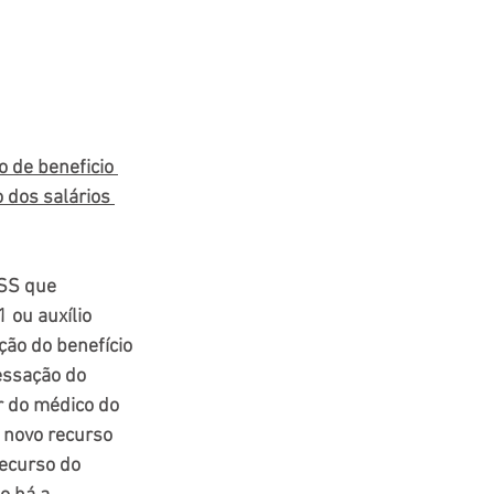
 de beneficio 
 dos salários 
SS que 
 ou auxílio 
ão do benefício 
essação do 
r do médico do 
novo recurso 
ecurso do 