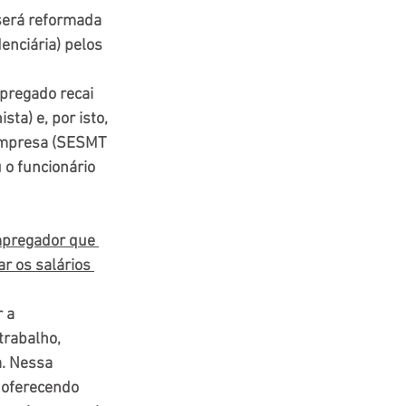
será reformada 
enciária) pelos 
mpregado recai 
ta) e, por isto, 
 empresa (SESMT 
 o funcionário 
pregador que 
r os salários 
 a 
trabalho, 
a. Nessa 
 oferecendo 