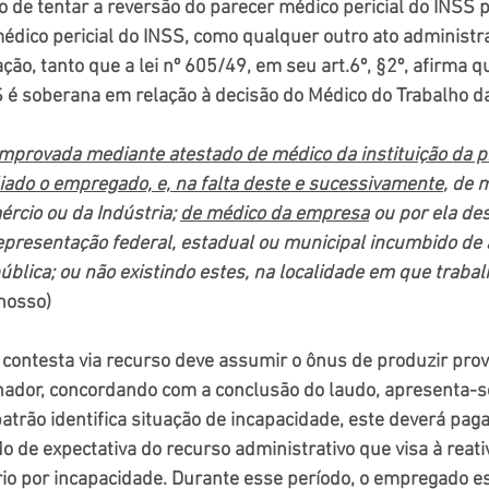
 de tentar a reversão do parecer médico pericial do INSS po
médico pericial do INSS, como qualquer outro ato administra
ão, tanto que a lei nº 605/49, em seu art.6º, §2º, afirma q
S é soberana em relação à decisão do Médico do Trabalho 
mprovada mediante atestado de médico da instituição da p
iliado o empregado, e, na falta deste e sucessivamente
, de 
rcio ou da Indústria; 
de médico da empresa
 ou por ela de
epresentação federal, estadual ou municipal incumbido de
ública; ou não existindo estes, na localidade em que trabalh
 nosso)
contesta via recurso deve assumir o ônus de produzir prov
lhador, concordando com a conclusão do laudo, apresenta-se
atrão identifica situação de incapacidade, este deverá paga
o de expectativa do recurso administrativo que visa à reati
rio por incapacidade. Durante esse período, o empregado es