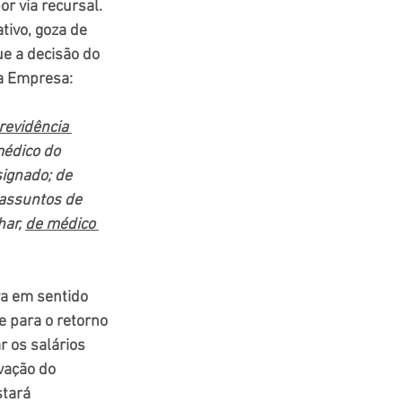
r via recursal.
tivo, goza de 
ue a decisão do 
da Empresa:
revidência 
médico do 
signado; de 
 assuntos de 
ar, 
de 
médico 
a em sentido 
 para o retorno 
r os salários 
vação do 
tará 