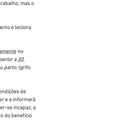
rabalho, mas o 
nto e leciona 
iamente
 no 
erior a 
30 
u parto.
 (grifo 
ondições de 
er e a informará 
r-se incapaz, a 
o do benefício 