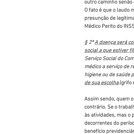
outro caminho senão o
O fato é que o laudo 
presunção de legitimaç
Médico Perito do INS
§ 2º 
A doença será co
social a que estiver f
Serviço Social do Comé
médico a serviço de r
higiene ou de saúde p
de sua escolha
.
(grifo
Assim sendo, quem o 
contrário. Se o traba
às atividades, mas o p
decorrentes do períod
benefício previdenciá