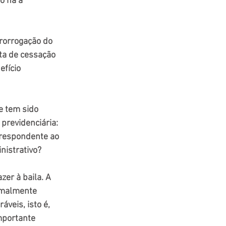
o há a 
rorrogação do 
ata de cessação 
efício 
 tem sido 
previdenciária: 
respondente ao 
nistrativo?
er à baila. A 
rmalmente 
veis, isto é, 
mportante 