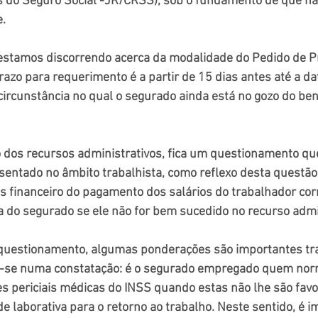
 do Seguro Social -JR/CRSS), sob o fundamento de que nã
e.
estamos discorrendo acerca da modalidade do Pedido de P
prazo para requerimento é a partir de 15 dias antes até a d
 circunstância no qual o segurado ainda está no gozo do ben
dos recursos administrativos, fica um questionamento que
ntado no âmbito trabalhista, como reflexo desta questão 
 financeiro do pagamento dos salários do trabalhador cor
a do segurado se ele não for bem sucedido no recurso admi
questionamento, algumas ponderações são importantes traz
ia-se numa constatação: é o segurado empregado quem no
s periciais médicas do INSS quando estas não lhe são favorá
 laborativa para o retorno ao trabalho. Neste sentido, é i