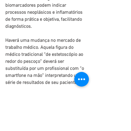
biomarcadores podem indicar 
processos neoplásicos e inflamatórios 
de forma prática e objetiva, facilitando 
diagnósticos.
Haverá uma mudança no mercado de 
trabalho médico. Aquela figura do 
médico tradicional “de estetoscópio ao 
redor do pescoço” deverá ser 
substituída por um profissional com “o 
smartfone na mão” interpretando uma 
série de resultados de seu paciente…
4 – Impressão 3D nas indústrias:
A indústria de calçados e roupas terão 
sensível mudança em virtude das 
tecnologias. Se antes era produzido uma 
série de produtos padronizados de 