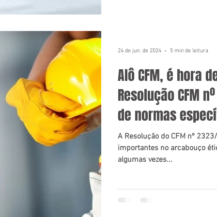
24 de jun. de 2024
5 min de leitura
Alô CFM, é hora de
Resolução CFM nº
de normas especí
atendem o trabalh
A Resolução do CFM nº 2323
importantes no arcabouço étic
algumas vezes...